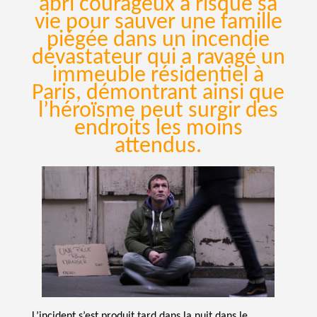
abri courageux a risqué sa
vie pour sauver une famille
piégée dans un incendie
dévastateur qui a ravagé un
immeuble résidentiel à
Paris, démontrant ainsi que
l’héroïsme peut surgir des
endroits les moins
attendus.
L’incident s’est produit tard dans la nuit dans le