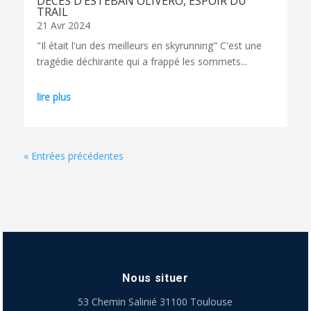
DECES D’ESTEBAN OLIVERO, ESPOIR DU
TRAIL
21 Avr 2024
"Il était l'un des meilleurs en skyrunning" C'est une
tragédie déchirante qui a frappé les sommets...
lire plus
« Entrées précédentes
Nous situer
53 Chemin Salinié 31100 Toulouse